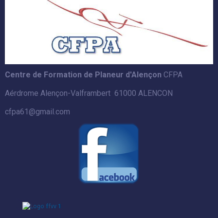
Centre de Formation de Planeur d'Alençon
CFPA
Aérdrome Alençon-Valframbert 61000 ALENCON
cfpa61@gmail.com