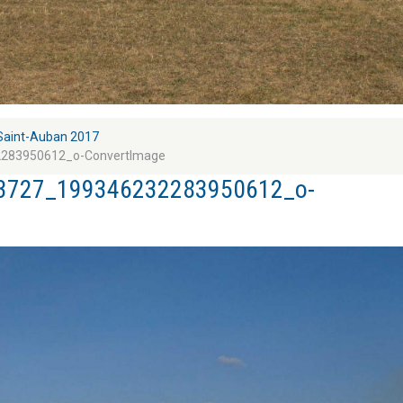
Saint-Auban 2017
283950612_o-ConvertImage
3727_199346232283950612_o-