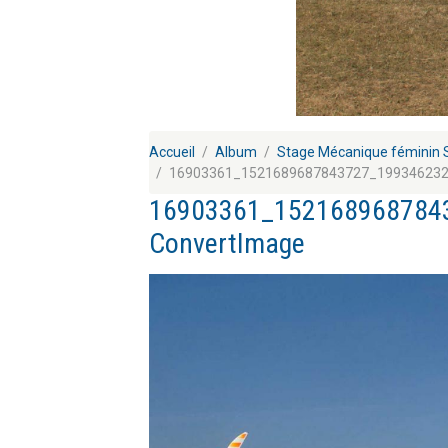
Accueil
Album
Stage Mécanique féminin 
16903361_1521689687843727_199346232
16903361_152168968784
ConvertImage