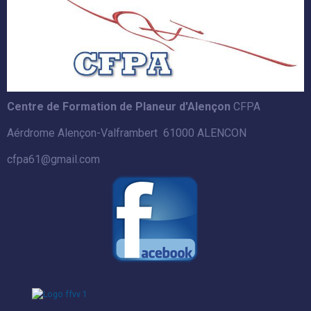
Centre de Formation de Planeur d'Alençon
CFPA
Aérdrome Alençon-Valframbert 61000 ALENCON
cfpa61@gmail.com