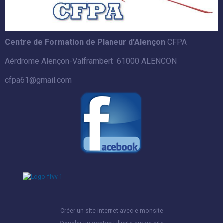
Centre de Formation de Planeur d'Alençon
CFPA
Aérdrome Alençon-Valframbert 61000 ALENCON
cfpa61@gmail.com
Créer un site internet avec e-monsite
Signaler un contenu illicite sur ce site