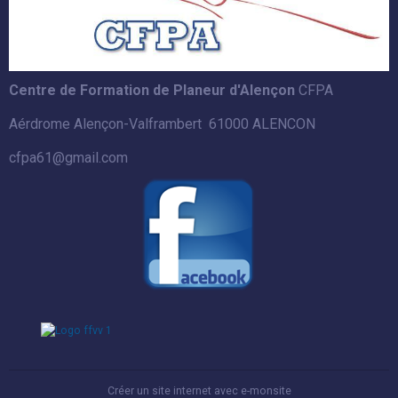
Centre de Formation de Planeur d'Alençon
CFPA
Aérdrome Alençon-Valframbert 61000 ALENCON
cfpa61@gmail.com
Créer un site internet avec e-monsite