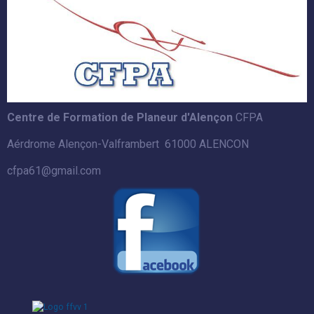
Centre de Formation de Planeur d'Alençon
CFPA
Aérdrome Alençon-Valframbert 61000 ALENCON
cfpa61@gmail.com