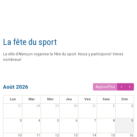
La fête du sport
La ville d'Alençon organise la fête du sport. Nous y participons! Venez
nombreux!
Août 2026
Aujourd'hui
Lun
Mar
Mer
Jeu
Ven
Sam
Dim
27
28
29
30
31
1
2
3
4
5
6
7
8
9
10
11
12
13
14
15
16